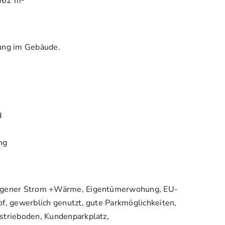
662 m²
ung im Gebäude.
d
ng
eigener Strom +Wärme, Eigentümerwohung, EU-
f, gewerblich genutzt, gute Parkmöglichkeiten,
strieboden, Kundenparkplatz,