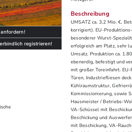
Beschreibung
UMSATZ ca. 3,2 Mio. €, Betr
korrigiert). EU-Produktions
 anfordern!
besonderer Wurst-Spezialit
rbindlich registrieren!
erfolgreich am Platz, sehr 
Umsatz. Produktion ca. 1.8
ebenerdig, befestigt und v
mit großer Toreinfahrt. EU-
Türen, Industriefliesen de
Kühlraumstruktur, Gefrier
Kommissionierung, sowie S
Hausmeister / Betriebs-Wo
ische
VA-Schüssel mit Beschick
Beschickung und Auswerfer
mit Beschickung, VA-Rauch